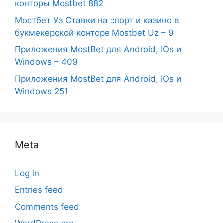
конторы Mostbet 882
Мостбет Уз Ставки на спорт и казино в
букмекерской конторе Mostbet Uz – 9
Приложения MostBet для Android, IOs и
Windows – 409
Приложения MostBet для Android, IOs и
Windows 251
Meta
Log in
Entries feed
Comments feed