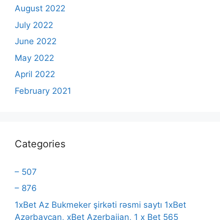
August 2022
July 2022
June 2022
May 2022
April 2022
February 2021
Categories
– 507
– 876
1xBet Az Bukmeker şirkəti rəsmi saytı 1xBet
Azərbaycan, xBet Azerbaijan, 1 x Bet 565