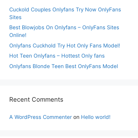
Cuckold Couples Onlyfans Try Now OnlyFans
Sites
Best Blowjobs On Onlyfans – OnlyFans Sites
Online!
Onlyfans Cuckhold Try Hot Only Fans Model!
Hot Teen Onlyfans – Hottest Only fans
Onlyfans Blonde Teen Best OnlyFans Model
Recent Comments
A WordPress Commenter
on
Hello world!