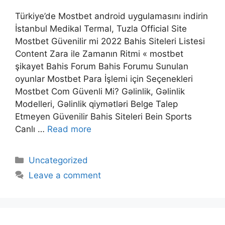
Türkiye’de Mostbet android uygulamasını indirin
İstanbul Medikal Termal, Tuzla Official Site
Mostbet Güvenilir mi 2022 Bahis Siteleri Listesi
Content Zara ile Zamanın Ritmi « mostbet
şikayet Bahis Forum Bahis Forumu Sunulan
oyunlar Mostbet Para İşlemi için Seçenekleri
Mostbet Com Güvenli Mi? Gəlinlik, Gəlinlik
Modelleri, Gəlinlik qiymətləri Belge Talep
Etmeyen Güvenilir Bahis Siteleri Bein Sports
Canlı …
Read more
Categories
Uncategorized
Leave a comment