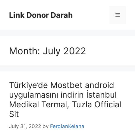
Skip
to
Link Donor Darah
Menu
content
Month:
July 2022
Türkiye’de Mostbet android
uygulamasını indirin İstanbul
Medikal Termal, Tuzla Official
Sit
July 31, 2022
by
FerdianKelana