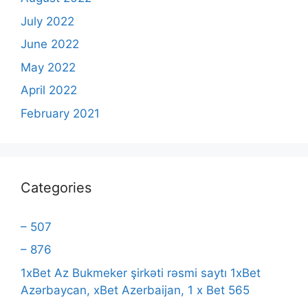
July 2022
June 2022
May 2022
April 2022
February 2021
Categories
– 507
– 876
1xBet Az Bukmeker şirkəti rəsmi saytı 1xBet
Azərbaycan, xBet Azerbaijan, 1 x Bet 565