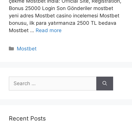
çekme Mostbet India: Official Site, Registration,
Bonus 25000 Login Son Gönderiler mostbet
yeni adres Mostbet casino incelemesi Mostbet
bonusu, ilk para yatırmanıza 2500 TL bedava
Mostbet …
Read more
Categories
Mostbet
Search
for:
Recent Posts