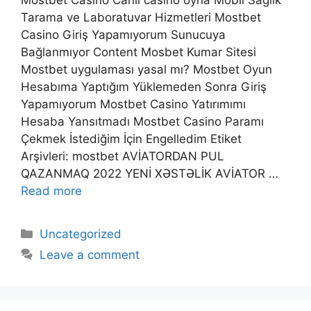
Tarama ve Laboratuvar Hizmetleri Mostbet
Casino Giriş Yapamıyorum Sunucuya
Bağlanmıyor Content Mosbet Kumar Sitesi
Mostbet uygulaması yasal mı? Mostbet Oyun
Hesabıma Yaptığım Yüklemeden Sonra Giriş
Yapamıyorum Mostbet Casino Yatırımımı
Hesaba Yansıtmadı Mostbet Casino Paramı
Çekmek İstediğim İçin Engelledim Etiket
Arşivleri: mostbet AVİATORDAN PUL
QAZANMAQ 2022 YENİ XƏSTƏLİK AVİATOR …
Read more
Categories
Uncategorized
Leave a comment