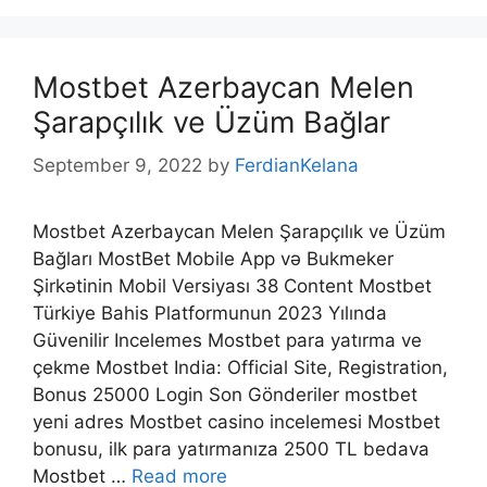
Mostbet Azerbaycan Melen
Şarapçılık ve Üzüm Bağlar
September 9, 2022
by
FerdianKelana
Mostbet Azerbaycan Melen Şarapçılık ve Üzüm
Bağları MostBet Mobile App və Bukmeker
Şirkətinin Mobil Versiyası 38 Content Mostbet
Türkiye Bahis Platformunun 2023 Yılında
Güvenilir Incelemes Mostbet para yatırma ve
çekme Mostbet India: Official Site, Registration,
Bonus 25000 Login Son Gönderiler mostbet
yeni adres Mostbet casino incelemesi Mostbet
bonusu, ilk para yatırmanıza 2500 TL bedava
Mostbet …
Read more