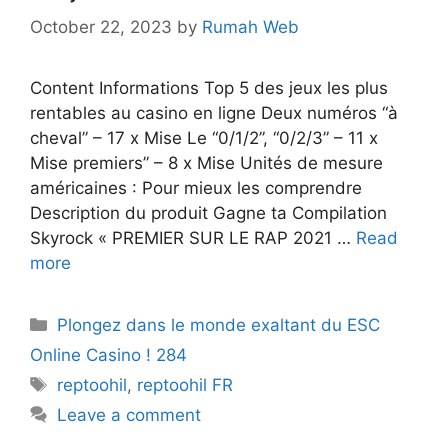
October 22, 2023
by
Rumah Web
Content Informations Top 5 des jeux les plus
rentables au casino en ligne Deux numéros “à
cheval” – 17 x Mise Le “0/1/2”, “0/2/3” – 11 x
Mise premiers” – 8 x Mise Unités de mesure
américaines : Pour mieux les comprendre
Description du produit Gagne ta Compilation
Skyrock « PREMIER SUR LE RAP 2021 …
Read
more
Categories
Plongez dans le monde exaltant du ESC
Online Casino ! 284
Tags
reptoohil
,
reptoohil FR
Leave a comment