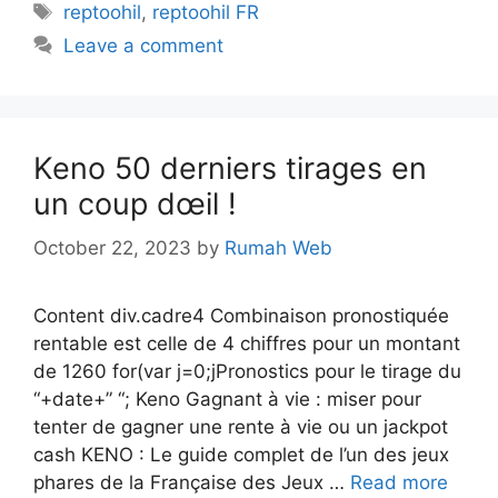
Tags
reptoohil
,
reptoohil FR
Leave a comment
Keno 50 derniers tirages en
un coup dœil !
October 22, 2023
by
Rumah Web
Content div.cadre4 Combinaison pronostiquée
rentable est celle de 4 chiffres pour un montant
de 1260 for(var j=0;jPronostics pour le tirage du
“+date+” “; Keno Gagnant à vie : miser pour
tenter de gagner une rente à vie ou un jackpot
cash KENO : Le guide complet de l’un des jeux
phares de la Française des Jeux …
Read more