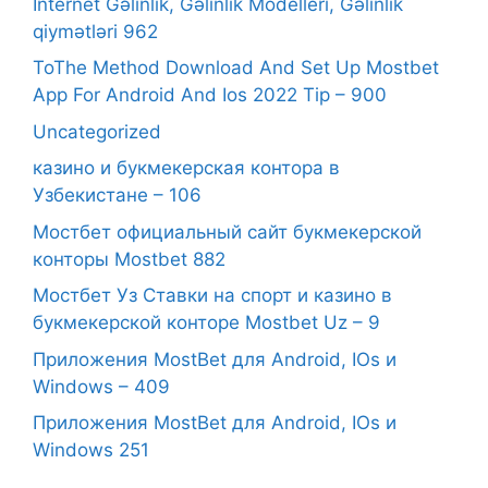
Internet Gəlinlik, Gəlinlik Modelleri, Gəlinlik
qiymətləri 962
ToThe Method Download And Set Up Mostbet
App For Android And Ios 2022 Tip – 900
Uncategorized
казино и букмекерская контора в
Узбекистане – 106
Мостбет официальный сайт букмекерской
конторы Mostbet 882
Мостбет Уз Ставки на спорт и казино в
букмекерской конторе Mostbet Uz – 9
Приложения MostBet для Android, IOs и
Windows – 409
Приложения MostBet для Android, IOs и
Windows 251