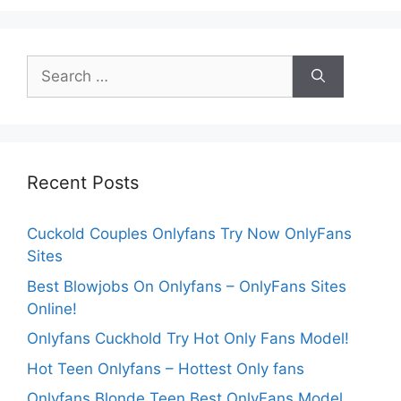
Search
for:
Recent Posts
Cuckold Couples Onlyfans Try Now OnlyFans
Sites
Best Blowjobs On Onlyfans – OnlyFans Sites
Online!
Onlyfans Cuckhold Try Hot Only Fans Model!
Hot Teen Onlyfans – Hottest Only fans
Onlyfans Blonde Teen Best OnlyFans Model