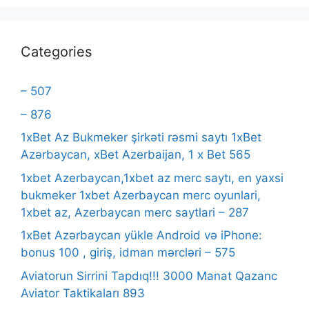
Categories
– 507
– 876
1xBet Az Bukmeker şirkəti rəsmi saytı 1xBet
Azərbaycan, xBet Azerbaijan, 1 x Bet 565
1xbet Azerbaycan,1xbet az merc saytı, en yaxsi
bukmeker 1xbet Azerbaycan merc oyunlari,
1xbet az, Azerbaycan merc saytlari – 287
1xBet Azərbaycan yükle Android və iPhone:
bonus 100 , giriş, idman mərcləri – 575
Aviatorun Sirrini Tapdıq!!! 3000 Manat Qazanc
Aviator Taktikaları 893