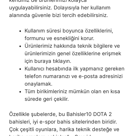
kendiniz de ürünlerimizi kolayca
uygulayabilirsiniz. Dolayısıyla her kullanım
alanında güvenle bizi tercih edebilirsiniz.
Kullanım süresi boyunca özelliklerini,
formunu ve esnekliğini korur.
Ürünlerimiz hakkında teknik bilgilere ve
ürünlerimizin genel özelliklerine erişmek
için buraya tıklayın.
Kullanıcı hesabında ilk yapmanız gereken
telefon numaranızı ve e-posta adresinizi
onaylamak.
Tüm birikimleriniz mümkün olan en kısa
sürede geri çekilir.
Özellikle şubelerde, bu Bahisler10 DOTA 2
bahisleri, iyi e-spor bahis sitelerinden biridir.
Çok çeşitli oyunlara, harika teknik desteğe ve