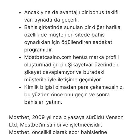
Ancak yine de avantajlı bir bonus teklifi
var, aynada da geçerli.
Bahis şirketinde sunulan bir diğer harika
özellik de müşterileri sitede bahis
oynadıkları için ödüllendiren sadakat
programıdır.
Mostbetcasino.com henüz marka profili
oluşturmadığı için Şikayetvar üzerinden
şikayet cevaplamıyor ve buradaki
müşterileriyle iletişime geçmiyor.
Kimlik bilgisi olmadan para çekemezsiniz,
bu yüzden önce onu geçin ve sonra
bahisleri yatırın.
Mostbet, 2009 yılında piyasaya sürüldü Venson
Ltd, Mostbet’in sahibi ve işletmecisidir.
Mostbet, öncelikli olarak spor bahislerine