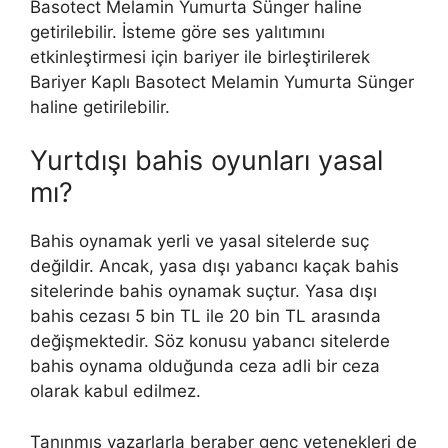
Basotect Melamin Yumurta Sünger haline
getirilebilir. İsteme göre ses yalıtımını
etkinleştirmesi için bariyer ile birleştirilerek
Bariyer Kaplı Basotect Melamin Yumurta Sünger
haline getirilebilir.
Yurtdışı bahis oyunları yasal
mı?
Bahis oynamak yerli ve yasal sitelerde suç
değildir. Ancak, yasa dışı yabancı kaçak bahis
sitelerinde bahis oynamak suçtur. Yasa dışı
bahis cezası 5 bin TL ile 20 bin TL arasında
değişmektedir. Söz konusu yabancı sitelerde
bahis oynama olduğunda ceza adli bir ceza
olarak kabul edilmez.
Tanınmış yazarlarla beraber genç yetenekleri de