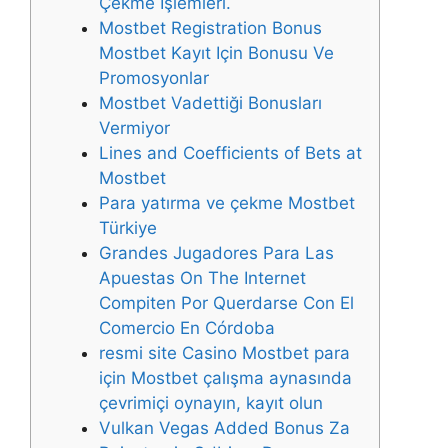
Çekme İşlemleri.
Mostbet Registration Bonus
Mostbet Kayıt Için Bonusu Ve
Promosyonlar
Mostbet Vadettiği Bonusları
Vermiyor
Lines and Coefficients of Bets at
Mostbet
Para yatırma ve çekme Mostbet
Türkiye
Grandes Jugadores Para Las
Apuestas On The Internet
Compiten Por Querdarse Con El
Comercio En Córdoba
resmi site Casino Mostbet para
için Mostbet çalışma aynasında
çevrimiçi oynayın, kayıt olun
Vulkan Vegas Added Bonus Za