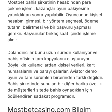
Mostbet bahis şirketinin hesabından para
çekme işlemi, kazançlar oyun bakiyesine
yatırıldıktan sonra yapılabilir. Oyuncunun kişisel
hesabını girmesi, bir yöntem seçmesi, ödeme
tutarını belirtmesi ve bir başvuru yapması
gerekir. Başvurular birkaç saat içinde işleme
alınır.
Dolandırıcılar bunu uzun süredir kullanıyor ve
bahis ofisinin tam kopyalarını oluşturuyor.
Böylelikle kullanıcılardan kişisel verileri, kart
numaralarını ve parayı çalarlar. Aviator demo
oyun ve tam sürümleri birbirinden farklı değildir.
Bahis şirketinde sunulan bir diğer harika özellik
de müşterileri sitede bahis oynadıkları için
ödüllendiren sadakat programıdır.
Mostbetcasino.com Bilgim