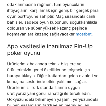
odaklanmasına rağmen, tüm oyuncuların
ihtiyaçlarını karşılamak için geniş bir gerçek para
oyun portföyüne sahiptir. Maç sırasındaki canlı
bahisler, sadece oyun kuponunu soğukkanlılıkla
dolduran ve süper yüksek kazanç peşinde
koşmayanlara kazanç sağlayacaktır
mostbet
.
App vasitesile inanılmaz Pin-Up
poker oyunu
Ürünlerimiz hakkında teknik bilgilere ve
ürünlerimizin genel özelliklerine erişmek için
buraya tıklayın. Diğer katlardan gelen ev aleti ve
konuşma seslerinde etkin yalıtımını sağlar.
Ürünlerimizi Türk standartlarına uygun
üretiyoruz yani gönül rahatlığı ile tercih edin.
Gökyüzündeki bilinmeyen yaşamı, yeryüzündeki
bilinen yaşamların farklı ve en merak edilen