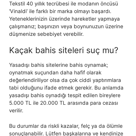
Tekstil 40 yıllık tecrübesi ile modanın öncüsü
‘Vinaldi’ ile farklı bir marka olmayı başardı.
Yeteneklerinizin üzerinde hareketler yapmaya
çalışmanız; başınızın veya boynunuzun üzerine
düşmenize sebebiyet verebilir.
Kaçak bahis siteleri suç mu?
Yasadışı bahis sitelerine bahis oynamak;
oynatmak suçundan daha hafif olarak
değerlendiriliyor olsa da çok ciddi yaptırımlara
tabi olduğunu ifade etmek gerekir. Bu anlamda
yasadışı bahis oynadığı tespit edilen bireylere
5.000 TL ile 20.000 TL arasında para cezası
verilir.
Bu durumlar da riskli kazalar, felç ya da ölümle
sonuçlanabilir. Lütfen başkalarına ve kendinize