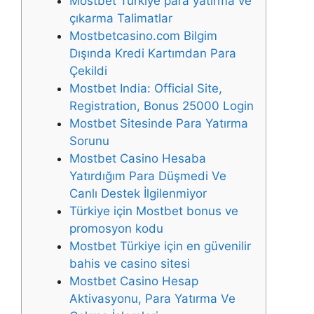
Mostbet Türkiye para yatırma ve
çıkarma Talimatlar
Mostbetcasino.com Bilgim
Dışında Kredi Kartımdan Para
Çekildi
Mostbet India: Official Site,
Registration, Bonus 25000 Login
Mostbet Sitesinde Para Yatırma
Sorunu
Mostbet Casino Hesaba
Yatırdığım Para Düşmedi Ve
Canlı Destek İlgilenmiyor
Türkiye için Mostbet bonus ve
promosyon kodu
Mostbet Türkiye için en güvenilir
bahis ve casino sitesi
Mostbet Casino Hesap
Aktivasyonu, Para Yatırma Ve