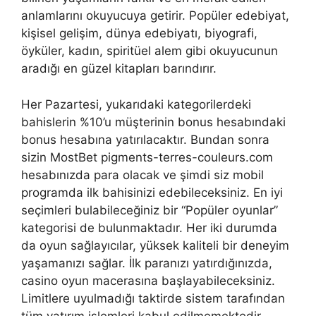
anlamlarını okuyucuya getirir. Popüler edebiyat,
kişisel gelişim, dünya edebiyatı, biyografi,
öyküler, kadın, spiritüel alem gibi okuyucunun
aradığı en güzel kitapları barındırır.
Her Pazartesi, yukarıdaki kategorilerdeki
bahislerin %10’u müşterinin bonus hesabındaki
bonus hesabına yatırılacaktır. Bundan sonra
sizin MostBet pigments-terres-couleurs.com
hesabınızda para olacak ve şimdi siz mobil
programda ilk bahisinizi edebileceksiniz. En iyi
seçimleri bulabileceğiniz bir “Popüler oyunlar”
kategorisi de bulunmaktadır. Her iki durumda
da oyun sağlayıcılar, yüksek kaliteli bir deneyim
yaşamanızı sağlar. İlk paranızı yatırdığınızda,
casino oyun macerasına başlayabileceksiniz.
Limitlere uyulmadığı taktirde sistem tarafından
tüm yatırım işlemleri kabul edilmemektedir.