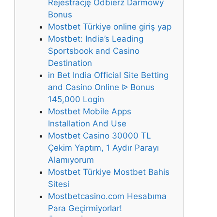
Rejestrację Odbierz Darmowy
Bonus
Mostbet Türkiye online giriş yap
Mostbet: India’s Leading
Sportsbook and Casino
Destination
in Bet India Official Site Betting
and Casino Online ᐉ Bonus
145,000 Login
Mostbet Mobile Apps
Installation And Use
Mostbet Casino 30000 TL
Çekim Yaptım, 1 Aydır Parayı
Alamıyorum
Mostbet Türkiye Mostbet Bahis
Sitesi
Mostbetcasino.com Hesabıma
Para Geçirmiyorlar!