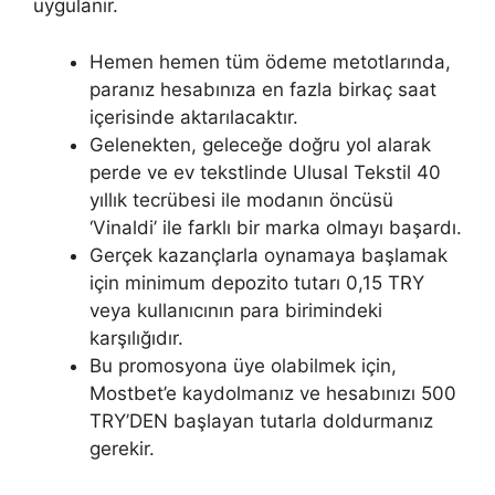
uygulanır.
Hemen hemen tüm ödeme metotlarında,
paranız hesabınıza en fazla birkaç saat
içerisinde aktarılacaktır.
Gelenekten, geleceğe doğru yol alarak
perde ve ev tekstlinde Ulusal Tekstil 40
yıllık tecrübesi ile modanın öncüsü
‘Vinaldi’ ile farklı bir marka olmayı başardı.
Gerçek kazançlarla oynamaya başlamak
için minimum depozito tutarı 0,15 TRY
veya kullanıcının para birimindeki
karşılığıdır.
Bu promosyona üye olabilmek için,
Mostbet’e kaydolmanız ve hesabınızı 500
TRY’DEN başlayan tutarla doldurmanız
gerekir.