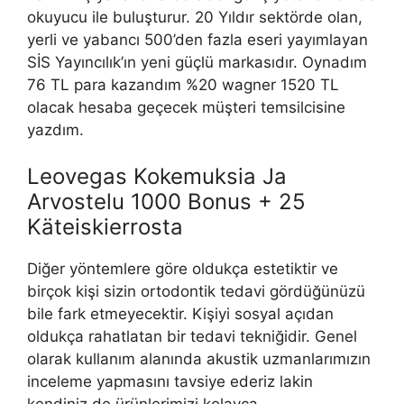
okuyucu ile buluşturur. 20 Yıldır sektörde olan,
yerli ve yabancı 500’den fazla eseri yayımlayan
SİS Yayıncılık’ın yeni güçlü markasıdır. Oynadım
76 TL para kazandım %20 wagner 1520 TL
olacak hesaba geçecek müşteri temsilcisine
yazdım.
Leovegas Kokemuksia Ja
Arvostelu 1000 Bonus + 25
Käteiskierrosta
Diğer yöntemlere göre oldukça estetiktir ve
birçok kişi sizin ortodontik tedavi gördüğünüzü
bile fark etmeyecektir. Kişiyi sosyal açıdan
oldukça rahatlatan bir tedavi tekniğidir. Genel
olarak kullanım alanında akustik uzmanlarımızın
inceleme yapmasını tavsiye ederiz lakin