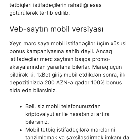
tətbiqləri istifadəçilərin rahatlığı əsas
götürülərək tərtib edilib.
Veb-saytın mobil versiyası
Xeyr, mərc saytı mobil istifadəçilər üçün xüsusi
bonus kampaniyasına sahib deyil. Ancaq
istifadəçilər mərc saytının başqa promo-
aksiyalarından yararlana bilərlər. Maraq üçün
bildirək ki, 1xBet giriş mobil etdikdən sonra, ilk
depozitinizdə 200 AZN-ə qədər 100% bonus
əldə edə bilərsiniz.
Bəli, siz mobil telefonunuzdan
kriptovalyutlar ilə hesabınızı artıra
bilərsiniz.
Mobil tətbiq istifadəçilərə mərclərini
tənzimləmək və şəxsiləşdirmək imkanı da