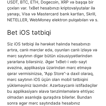
USDT, BTC, ETH, Dogecoin, XRP və başqa bir
çoxları var. 1xBet hesabınızı kriptovalyutalar ilə
yanaşı, Visa və Mastercard bank kartları, Skrill,
NETELLER, WebMoney elektron pulqabıları və s.
Bet iOS tətbiqi
Siz iOS tətbiqi ilə hərəkət halında hesabınızı
artıra, canlı mərclər edə, oyunları canlı izləyə və
mərc saytının digər bütün xüsusiyyətlərindən
yararlana bilərsiniz. Əgər 1xBet-i veb-sayt
əvəzinə, applikasiya üzərindən mərc etməyə
qərar vermisinizsə, “App Store”-a daxil olaraq,
mərc saytının iOS üçün olan mobil tətbiqini
yükləməyiniz lazımdır. Azərbaycanlı istifadəçilər
bu applikasiyanı əlavə tənzimləmələrə ehtiyac
olmadan asanlıqla quraşdıra bilərlər. Bundan
sonra əgər mərc saytındada hesabınız