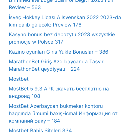
Is Immediate Edge Scam or Legit? 2023 Full
Review – 563
İsveç Hokkey Liqası Allsvenskan 2022 2023-də
kim qalib gələcək: Preview 176
Kasyno bonus bez depozytu 2023 wszystkie
promocje w Polsce 317
Kazino oyunları Giris Yukle Bonuslar – 386
MarathonBet Giriş Azərbaycanda Təsviri
MarathonBet qeydiyyatı – 224
Mostbet
MostBet 5 9.3 APK скачать бесплатно на
андроид 108
MostBet Azərbaycan bukmeker kontoru
haqqında ümumi baxış-icmal Информация от
компаний Баку – 184
Mostbet Bahis Siteleri 334