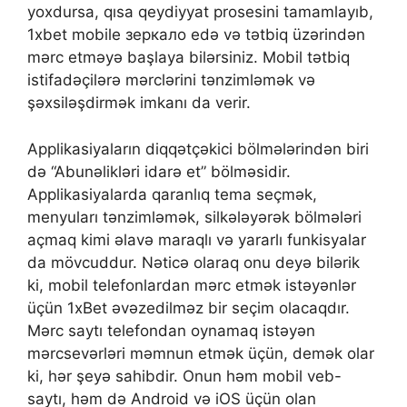
yoxdursa, qısa qeydiyyat prosesini tamamlayıb,
1xbet mobile зеркало edə və tətbiq üzərindən
mərc etməyə başlaya bilərsiniz. Mobil tətbiq
istifadəçilərə mərclərini tənzimləmək və
şəxsiləşdirmək imkanı da verir.
Applikasiyaların diqqətçəkici bölmələrindən biri
də “Abunəlikləri idarə et” bölməsidir.
Applikasiyalarda qaranlıq tema seçmək,
menyuları tənzimləmək, silkələyərək bölmələri
açmaq kimi əlavə maraqlı və yararlı funkisyalar
da mövcuddur. Nəticə olaraq onu deyə bilərik
ki, mobil telefonlardan mərc etmək istəyənlər
üçün 1xBet əvəzedilməz bir seçim olacaqdır.
Mərc saytı telefondan oynamaq istəyən
mərcsevərləri məmnun etmək üçün, demək olar
ki, hər şeyə sahibdir. Onun həm mobil veb-
saytı, həm də Android və iOS üçün olan