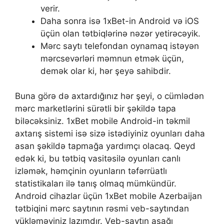
verir.
Daha sonra isə 1xBet-in Android və iOS
üçün olan tətbiqlərinə nəzər yetirəcəyik.
Mərc saytı telefondan oynamaq istəyən
mərcsevərləri məmnun etmək üçün,
demək olar ki, hər şeyə sahibdir.
Buna görə də axtardığınız hər şeyi, o cümlədən
mərc marketlərini sürətli bir şəkildə tapa
biləcəksiniz. 1xBet mobile Android-in təkmil
axtarış sistemi isə sizə istədiyiniz oyunları daha
asan şəkildə tapmağa yardımçı olacaq. Qeyd
edək ki, bu tətbiq vasitəsilə oyunları canlı
izləmək, həmçinin oyunların təfərrüatlı
statistikaları ilə tanış olmaq mümkündür.
Android cihazlar üçün 1xBet mobile Azerbaijan
tətbiqini mərc saytının rəsmi veb-saytından
yükləməyiniz lazımdır. Veb-saytın aşağı