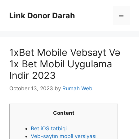
Skip
to
Link Donor Darah
Menu
content
1xBet Mobile Vebsayt Və
1x Bet Mobil Uygulama
Indir 2023
October 13, 2023
by
Rumah Web
Content
Bet iOS tətbiqi
Veb-saytın mobil versiyası