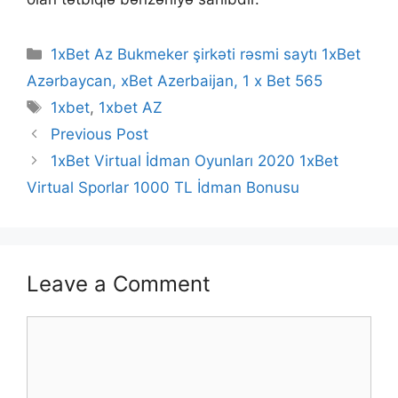
Categories
1xBet Az Bukmeker şirkəti rəsmi saytı 1xBet
Azərbaycan, xBet Azerbaijan, 1 x Bet 565
Tags
1xbet
,
1xbet AZ
Post
Previous Post
navigation
1xBet Virtual İdman Oyunları 2020 1xBet
Virtual Sporlar 1000 TL İdman Bonusu
Leave a Comment
Comment