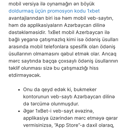
mobil versiya ilə oynamağın ən böyük
doldurmaq üçün promosyon kodu 1xbet
avantajlarından biri isə həm mobil veb-saytın,
həm də applikasiyaların Azərbaycan dilinə
dəstəkləməsidir. 1xBet mobil Azerbaycan ilə
bağlı yeganə çatışmazlıq kimi isə ödəniş üsulları
arasında mobil telefonlara spesifik olan ödəniş
üsullarının olmamasını qəbul etmək olar. Ancaq
mərc saytında baçqa çoxsaylı ödəniş üsullarının
təklif olunması sizə bu çatışmazlığı hiss
etdirməyəcək.
Onu da qeyd edək ki, bukmeker
kontorunun veb-saytı Azərbaycan dilinə
də tərcümə olunmuşdur.
Əgər 1xBet-i veb-sayt əvəzinə,
applikasiya üzərindən mərc etməyə qərar
vermisinizsə, “App Store”-a daxil olaraq,