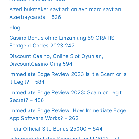
Azeri bukmeker saytlari: onlayn mərc saytları
Azərbaycanda – 526
blog
Casino Bonus ohne Einzahlung 59 GRATIS
Echtgeld Codes 2023 242
Discount Casino, Online Slot Oyunları,
DiscountCasino Giriş 594
Immediate Edge Review 2023 Is It a Scam or Is
It Legit? – 584
Immediate Edge Review 2023: Scam or Legit
Secret? – 456
Immediate Edge Review: How Immediate Edge
App Software Works? – 263
India Official Site Bonus 25000 – 644