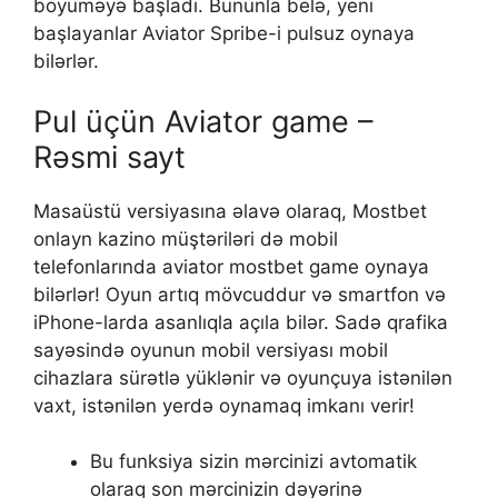
böyüməyə başladı. Bununla belə, yeni
başlayanlar Aviator Spribe-i pulsuz oynaya
bilərlər.
Pul üçün Aviator game –
Rəsmi sayt
Masaüstü versiyasına əlavə olaraq, Mostbet
onlayn kazino müştəriləri də mobil
telefonlarında aviator mostbet game oynaya
bilərlər! Oyun artıq mövcuddur və smartfon və
iPhone-larda asanlıqla açıla bilər. Sadə qrafika
sayəsində oyunun mobil versiyası mobil
cihazlara sürətlə yüklənir və oyunçuya istənilən
vaxt, istənilən yerdə oynamaq imkanı verir!
Bu funksiya sizin mərcinizi avtomatik
olaraq son mərcinizin dəyərinə