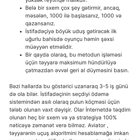
yüksək reytinqə malikdir.
Belə bir sxem çox şey gətirmir, ancaq,
məsələn, 1000 ilə başlasanız, 1000 və
qazansanız.
İstifadəçiyə böyük uduş gətirəcək ilk
uğurlu bahisdə oyunçu həmin şəxsi
müəyyən etməlidir.
Bir qayda olaraq, bu metodun işləməsi
üçün təyyarə maksimum hündürlüyə
çatmazdan əvvəl geri al düyməsini basın.
Bəzi hallarda bu göstərici uzanaraq 3-5 iş günü
də ola bilər. İstifadəçinin seçdiyi ödəmə
sistemindən asılı olaraq pulun köçməsi üçün
tələb olunan vaxt dəyişir. Olar İnternetdə təqdim
olunan heç bir sxem və ya strategiya 100%
nəticəyə zəmanət verə bilməz. Aviator ,
təyyarənin uçuş alqoritmini hesablamağa imkan