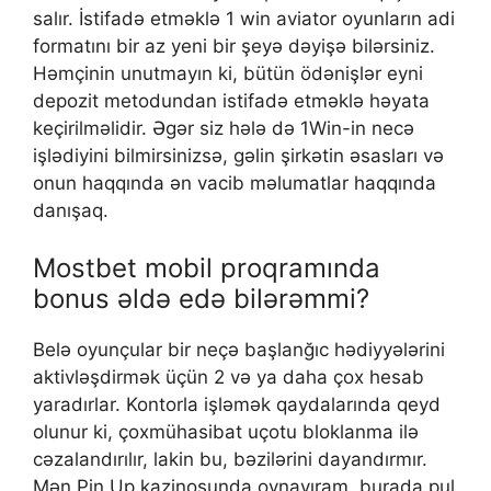
salır. İstifadə etməklə 1 win aviator oyunların adi
formatını bir az yeni bir şeyə dəyişə bilərsiniz.
Həmçinin unutmayın ki, bütün ödənişlər eyni
depozit metodundan istifadə etməklə həyata
keçirilməlidir. Əgər siz hələ də 1Win-in necə
işlədiyini bilmirsinizsə, gəlin şirkətin əsasları və
onun haqqında ən vacib məlumatlar haqqında
danışaq.
Mostbet mobil proqramında
bonus əldə edə bilərəmmi?
Belə oyunçular bir neçə başlanğıc hədiyyələrini
aktivləşdirmək üçün 2 və ya daha çox hesab
yaradırlar. Kontorla işləmək qaydalarında qeyd
olunur ki, çoxmühasibat uçotu bloklanma ilə
cəzalandırılır, lakin bu, bəzilərini dayandırmır.
Mən Pin Up kazinosunda oynayıram, burada pul