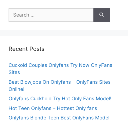
Search
for:
Recent Posts
Cuckold Couples Onlyfans Try Now OnlyFans
Sites
Best Blowjobs On Onlyfans – OnlyFans Sites
Online!
Onlyfans Cuckhold Try Hot Only Fans Model!
Hot Teen Onlyfans – Hottest Only fans
Onlyfans Blonde Teen Best OnlyFans Model