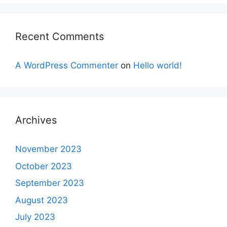
Recent Comments
A WordPress Commenter
on
Hello world!
Archives
November 2023
October 2023
September 2023
August 2023
July 2023