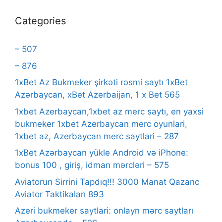
Categories
– 507
– 876
1xBet Az Bukmeker şirkəti rəsmi saytı 1xBet
Azərbaycan, xBet Azerbaijan, 1 x Bet 565
1xbet Azerbaycan,1xbet az merc saytı, en yaxsi
bukmeker 1xbet Azerbaycan merc oyunlari,
1xbet az, Azerbaycan merc saytlari – 287
1xBet Azərbaycan yükle Android və iPhone:
bonus 100 , giriş, idman mərcləri – 575
Aviatorun Sirrini Tapdıq!!! 3000 Manat Qazanc
Aviator Taktikaları 893
Azeri bukmeker saytlari: onlayn mərc saytları