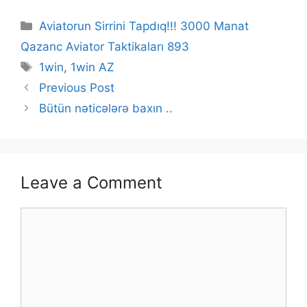
Categories
Aviatorun Sirrini Tapdıq!!! 3000 Manat
Qazanc Aviator Taktikaları 893
Tags
1win
,
1win AZ
Post
Previous Post
navigation
Bütün nəticələrə baxın ..
Leave a Comment
Comment