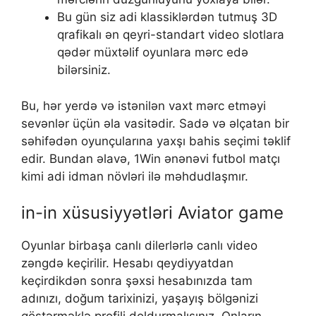
Bu gün siz adi klassiklərdən tutmuş 3D
qrafikalı ən qeyri-standart video slotlara
qədər müxtəlif oyunlara mərc edə
bilərsiniz.
Bu, hər yerdə və istənilən vaxt mərc etməyi
sevənlər üçün əla vasitədir. Sadə və əlçatan bir
səhifədən oyunçularına yaxşı bahis seçimi təklif
edir. Bundan əlavə, 1Win ənənəvi futbol matçı
kimi adi idman növləri ilə məhdudlaşmır.
in-in xüsusiyyətləri Aviator game
Oyunlar birbaşa canlı dilerlərlə canlı video
zəngdə keçirilir. Hesabı qeydiyyatdan
keçirdikdən sonra şəxsi hesabınızda tam
adınızı, doğum tarixinizi, yaşayış bölgənizi