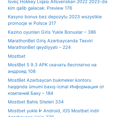
İsveç Hokkey Liqası Allsvenskan 2022 2023-də
kim qalib gələcək: Preview 176
Kasyno bonus bez depozytu 2023 wszystkie
promocje w Polsce 317
Kazino oyunları Giris Yukle Bonuslar – 386
MarathonBet Giriş Azərbaycanda Təsviri
MarathonBet qeydiyyatı – 224
Mostbet
MostBet 5 9.3 APK скачать бесплатно на
андроид 108
MostBet Azərbaycan bukmeker kontoru
haqqında ümumi baxış-icmal Информация от
компаний Баку – 184
Mostbet Bahis Siteleri 334
Mostbet yukle ᐈ Android, iOS Mostbet indir