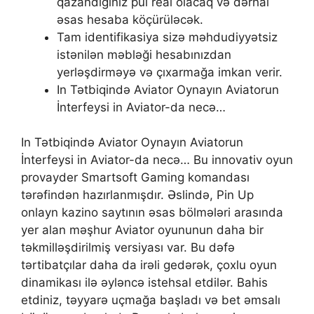
qazandığınız pul real olacaq və dərhal
əsas hesaba köçürüləcək.
Tam identifikasiya sizə məhdudiyyətsiz
istənilən məbləği hesabınızdan
yerləşdirməyə və çıxarmağa imkan verir.
In Tətbiqində Aviator Oynayın Aviatorun
İnterfeysi in Aviator-da necə…
In Tətbiqində Aviator Oynayın Aviatorun
İnterfeysi in Aviator-da necə… Bu innovativ oyun
provayder Smartsoft Gaming komandası
tərəfindən hazırlanmışdır. Əslində, Pin Up
onlayn kazino saytının əsas bölmələri arasında
yer alan məşhur Aviator oyununun daha bir
təkmilləşdirilmiş versiyası var. Bu dəfə
tərtibatçılar daha da irəli gedərək, çoxlu oyun
dinamikası ilə əyləncə istehsal etdilər. Bahis
etdiniz, təyyarə uçmağa başladı və bet əmsalı