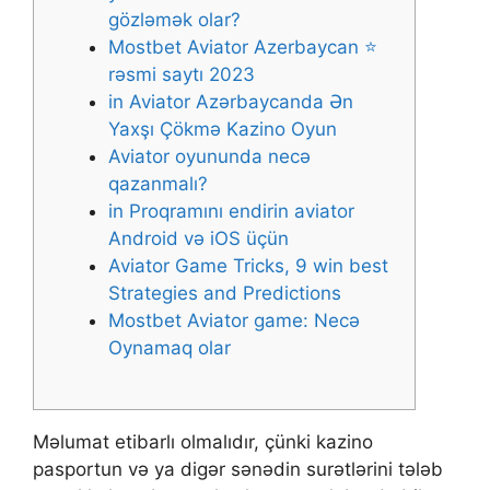
gözləmək olar?
Mostbet Aviator Azerbaycan ⭐️
rəsmi saytı 2023
in Aviator Azərbaycanda Ən
Yaxşı Çökmə Kazino Oyun
Aviator oyununda necə
qazanmalı?
in Proqramını endirin aviator
Android və iOS üçün
Aviator Game Tricks, 9 win best
Strategies and Predictions
Mostbet Aviator game: Necə
Oynamaq olar
Məlumat etibarlı olmalıdır, çünki kazino
pasportun və ya digər sənədin surətlərini tələb