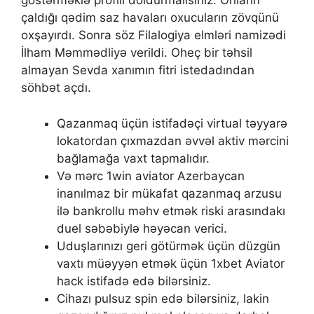
göstərməklə profili doldurmalısınız. Onların
çaldığı qədim saz havaları oxucuların zövqünü
oxşayırdı. Sonra söz Filalogiya elmləri namizədi
İlham Məmmədliyə verildi. Oheç bir təhsil
almayan Sevda xanımın fitri istedadından
söhbət açdı.
Qazanmaq üçün istifadəçi virtual təyyarə
lokatordan çıxmazdan əvvəl aktiv mərcini
bağlamağa vaxt tapmalıdır.
Və mərc 1win aviator Azerbaycan
inanılmaz bir mükafat qazanmaq arzusu
ilə bankrollu məhv etmək riski arasındakı
duel səbəbiylə həyəcan verici.
Uduşlarınızı geri götürmək üçün düzgün
vaxtı müəyyən etmək üçün 1xbet Aviator
hack istifadə edə bilərsiniz.
Cihazı pulsuz spin edə bilərsiniz, lakin