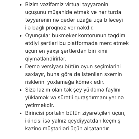
Bizim vəzifəmiz virtual təyyarənin
uçuşunu müşahidə etmək və hər turda
təyyarənin nə qədər uzağa uça biləcəyi
ilə bağlı proqnoz verməkdir.
Oyunçular bukmeker kontorunun təqdim
etdiyi şərtləri bu platformada mərc etmək
üçün ən yaxşı şərtlərdən biri kimi
qiymətləndirirlər.
Demo versiyası bütün oyun seçimlərini
saxlayır, buna görə də istənilən sxemin
risklərini yoxlamağa kömək edir.
Sizə lazım olan tək şey yükləmə faylını
yükləmək və sürətli quraşdırmanı yerinə
yetirməkdir.
Birincisi portalın bütün ziyarətçiləri üçün,
ikincisi isə yalnız qeydiyyatdan keçmiş
kazino müştəriləri üçün əlçatandır.