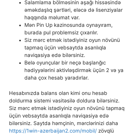
Salamlama bölməsinin aşağı hissəsində
əməkdaşlıq şərtləri, eləcə də lisenziyalar
haqqında məlumat var.
Mən Pin Up kazinosunda oynayıram,
burada pul problemsiz çıxarılır.
Siz mərc etmək istədiyiniz oyun növünü
tapmaq üçün vebsaytda asanlıqla
naviqasiya edə bilərsiniz.
Belə oyunçular bir neçə başlanğıc
hədiyyələrini aktivləşdirmək üçün 2 və ya
daha çox hesab yaradırlar.
Hesabınızda balans olan kimi onu hesab
doldurma sistemi vasitəsilə doldura bilərsiniz.
Siz mərc etmək istədiyiniz oyun növünü tapmaq
üçün vebsaytda asanlıqla naviqasiya edə
bilərsiniz. Saytda həmçinin, mərclərinizi daha
https://1win-azerbaijan2.com/mobil/
zövqlü