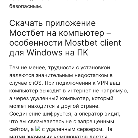
безопасным.
Скачать приложение
Мостбет на компьютер –
особенности Mostbet client
для Windows на ПК
Тем не менее, трудности с установкой
являются значительным недостатком в
случае с iOS. При подключении к VPN ваш
компьютер выходит в интернет не напрямую,
а через удаленный компьютер, который
может находится в другой стране.
Соединение шифруется, а оператор видит,
что вы связываетесь не с запрещенным
сайтом, а
с удаленным сервером. На
матчи значимых чемпионатов дается