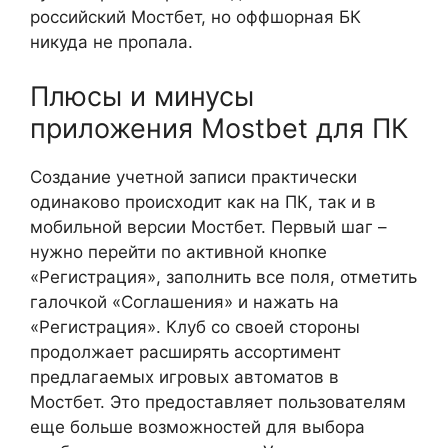
российский Мостбет, но оффшорная БК
никуда не пропала.
Плюсы и минусы
приложения Mostbet для ПК
Создание учетной записи практически
одинаково происходит как на ПК, так и в
мобильной версии Мостбет. Первый шаг –
нужно перейти по активной кнопке
«Регистрация», заполнить все поля, отметить
галочкой «Соглашения» и нажать на
«Регистрация». Клуб со своей стороны
продолжает расширять ассортимент
предлагаемых игровых автоматов в
Мостбет. Это предоставляет пользователям
еще больше возможностей для выбора