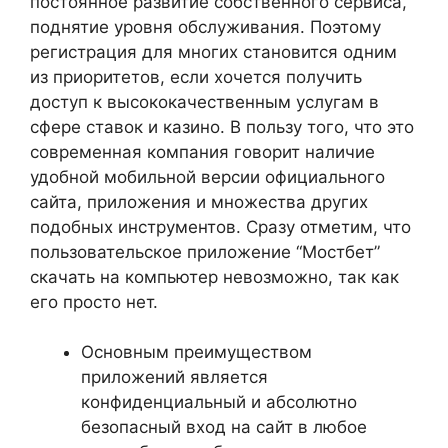
постоянное развитие собственного сервиса,
поднятие уровня обслуживания. Поэтому
регистрация для многих становится одним
из приоритетов, если хочется получить
доступ к высококачественным услугам в
сфере ставок и казино. В пользу того, что это
современная компания говорит наличие
удобной мобильной версии официального
сайта, приложения и множества других
подобных инструментов. Сразу отметим, что
пользовательское приложение “Мостбет”
скачать на компьютер невозможно, так как
его просто нет.
Основным преимуществом
приложений является
конфиденциальный и абсолютно
безопасный вход на сайт в любое