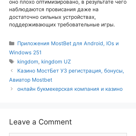
оно плохо оптимизировано, в результате чего
наблюдаются провисания даже на
достаточно сильных устройствах,
поддерживающих требовательные игры.
Categories
Приложения MostBet для Android, IOs и
Windows 251
Tags
kingdom
,
kingdom UZ
Post
Казино МостБет УЗ регистрация, бонусы,
navigation
Авиатор Mostbet
онлайн букмекерская компания и казино
Leave a Comment