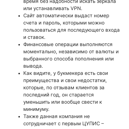
время без надобности искать зеркала
или устанавливать VPN.
Сайт автоматически выдаст номер
счета и пароль, которыми можно
пользоваться для последующего входа
и ставок.
Финансовые операции выполняются
моментально, независимо от валюты и
выбранного способа пополнения или
вывода.
Как видите, у букмекера есть свои
преимущества и свои недостатки,
которые, по отзывам клиентов за
последний год, он старается
уменьшить или вообще свести к
минимуму.
Также данная компания не
сотрудничает с первым ЦУПИС –