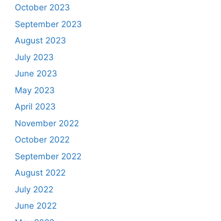
October 2023
September 2023
August 2023
July 2023
June 2023
May 2023
April 2023
November 2022
October 2022
September 2022
August 2022
July 2022
June 2022