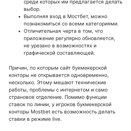
среди которых им предлагается делать
выбор.
Выполняя вход в Мостбет, можно
познакомиться со всеми категориями.
Отличительная черта в том, что
приложение регулярно обновляется,
не урезано в возможностях и
графической составляющей.
Причин, по которым сайт букмекерской
конторы не открывается одновременно,
несколько. Этому мешают технические
работы, проблемы с интернетом и само
страновое отделение. Помимо функции
ставок по линии, у игроков букмекерской
конторы Mostbet есть возможность делать
ставки в режиме live.