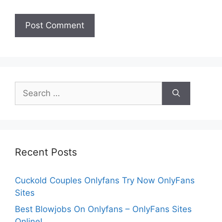
Search
for:
Recent Posts
Cuckold Couples Onlyfans Try Now OnlyFans
Sites
Best Blowjobs On Onlyfans – OnlyFans Sites
Online!