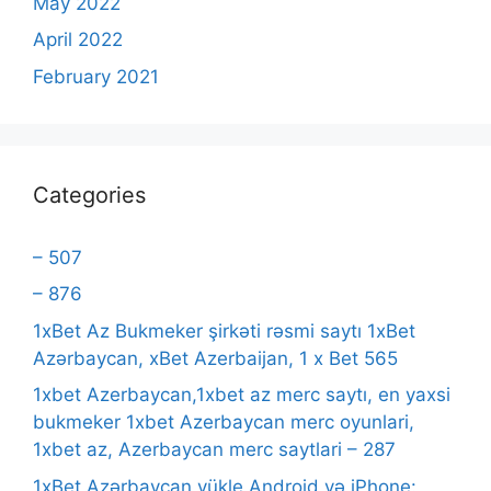
May 2022
April 2022
February 2021
Categories
– 507
– 876
1xBet Az Bukmeker şirkəti rəsmi saytı 1xBet
Azərbaycan, xBet Azerbaijan, 1 x Bet 565
1xbet Azerbaycan,1xbet az merc saytı, en yaxsi
bukmeker 1xbet Azerbaycan merc oyunlari,
1xbet az, Azerbaycan merc saytlari – 287
1xBet Azərbaycan yükle Android və iPhone: