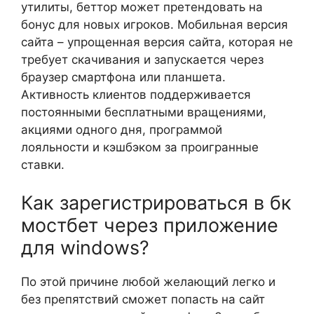
утилиты, беттор может претендовать на
бонус для новых игроков. Мобильная версия
сайта – упрощенная версия сайта, которая не
требует скачивания и запускается через
браузер смартфона или планшета.
Активность клиентов поддерживается
постоянными бесплатными вращениями,
акциями одного дня, программой
лояльности и кэшбэком за проигранные
ставки.
Как зарегистрироваться в бк
мостбет через приложение
для windows?
По этой причине любой желающий легко и
без препятствий сможет попасть на сайт