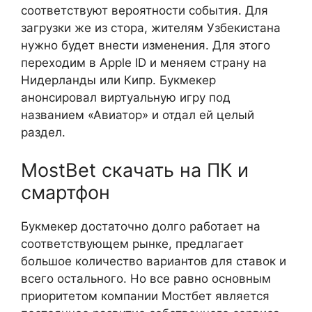
соответствуют вероятности события. Для
загрузки же из стора, жителям Узбекистана
нужно будет внести изменения. Для этого
переходим в Apple ID и меняем страну на
Нидерланды или Кипр. Букмекер
анонсировал виртуальную игру под
названием «Авиатор» и отдал ей целый
раздел.
MostBet скачать на ПК и
смартфон
Букмекер достаточно долго работает на
соответствующем рынке, предлагает
большое количество вариантов для ставок и
всего остального. Но все равно основным
приоритетом компании Мостбет является