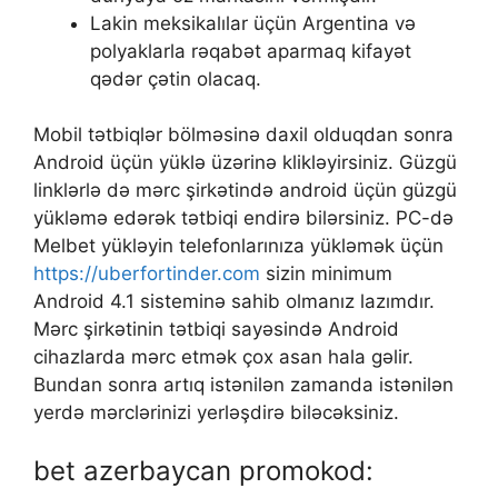
Lakin meksikalılar üçün Argentina və
polyaklarla rəqabət aparmaq kifayət
qədər çətin olacaq.
Mobil tətbiqlər bölməsinə daxil olduqdan sonra
Android üçün yüklə üzərinə klikləyirsiniz. Güzgü
linklərlə də mərc şirkətində android üçün güzgü
yükləmə edərək tətbiqi endirə bilərsiniz. PC-də
Melbet yükləyin telefonlarınıza yükləmək üçün
https://uberfortinder.com
sizin minimum
Android 4.1 sisteminə sahib olmanız lazımdır.
Mərc şirkətinin tətbiqi sayəsində Android
cihazlarda mərc etmək çox asan hala gəlir.
Bundan sonra artıq istənilən zamanda istənilən
yerdə mərclərinizi yerləşdirə biləcəksiniz.
bet azerbaycan promokod: