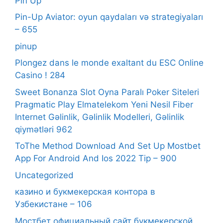
Pin Up
Pin-Up Aviator: oyun qaydaları və strategiyaları
– 655
pinup
Plongez dans le monde exaltant du ESC Online
Casino ! 284
Sweet Bonanza Slot Oyna Paralı Poker Siteleri
Pragmatic Play Elmatelekom Yeni Nesil Fiber
Internet Gəlinlik, Gəlinlik Modelleri, Gəlinlik
qiymətləri 962
ToThe Method Download And Set Up Mostbet
App For Android And Ios 2022 Tip – 900
Uncategorized
казино и букмекерская контора в
Узбекистане – 106
Мостбет официальный сайт букмекерской