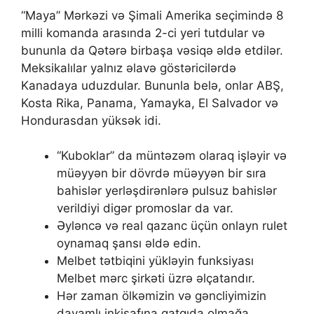
“Maya” Mərkəzi və Şimali Amerika seçimində 8
milli komanda arasında 2-ci yeri tutdular və
bununla da Qətərə birbaşa vəsiqə əldə etdilər.
Meksikalılar yalnız əlavə göstəricilərdə
Kanadaya uduzdular. Bununla belə, onlar ABŞ,
Kosta Rika, Panama, Yamayka, El Salvador və
Hondurasdan yüksək idi.
“Kuboklar” da müntəzəm olaraq işləyir və
müəyyən bir dövrdə müəyyən bir sıra
bahislər yerləşdirənlərə pulsuz bahislər
verildiyi digər promoslar da var.
Əyləncə və real qazanc üçün onlayn rulet
oynamaq şansı əldə edin.
Melbet tətbiqini yükləyin funksiyası
Melbet mərc şirkəti üzrə əlçatandır.
Hər zaman ölkəmizin və gəncliyimizin
davamlı inkişafına qatqıda olmağa