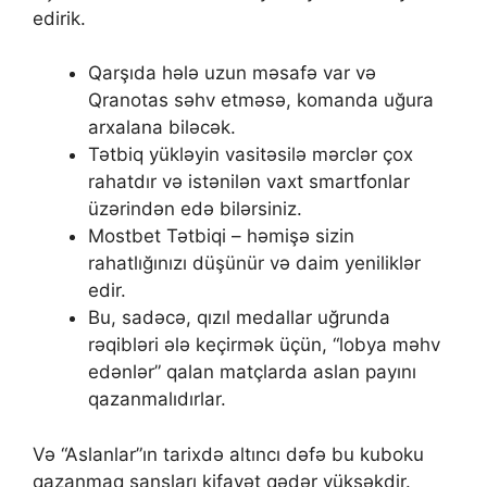
edirik.
Qarşıda hələ uzun məsafə var və
Qranotas səhv etməsə, komanda uğura
arxalana biləcək.
Tətbiq yükləyin vasitəsilə mərclər çox
rahatdır və istənilən vaxt smartfonlar
üzərindən edə bilərsiniz.
Mostbet Tətbiqi – həmişə sizin
rahatlığınızı düşünür və daim yeniliklər
edir.
Bu, sadəcə, qızıl medallar uğrunda
rəqibləri ələ keçirmək üçün, “lobya məhv
edənlər” qalan matçlarda aslan payını
qazanmalıdırlar.
Və “Aslanlar”ın tarixdə altıncı dəfə bu kuboku
qazanmaq şansları kifayət qədər yüksəkdir.