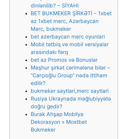
dinlənilib? – SİYAHI
BET BUKMEKER ŞİRKƏTİ – 1xbet
az 1xbet merc, Azərbaycan
Mərc, bukmeker
bet azerbaycan merc oyunlari
Mobil tətbiq və mobil versiyalar
arasındakı fərq
bet az Promos və Bonuslar
Məşhur şirkət cərimələnə bilər –
“Carçıoğlu Group” nədə ittiham
edilir?
bukmeker saytlari,merc saytlari
Rusiya Ukraynada məğlubiyyətə
doğru gedir?
Burak Ahşap Mobilya
Dekorasyon » Mostbet
Bukmeker