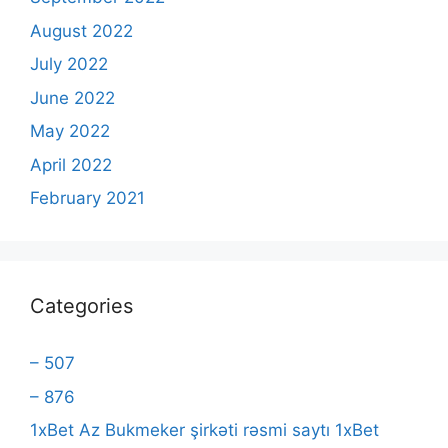
August 2022
July 2022
June 2022
May 2022
April 2022
February 2021
Categories
– 507
– 876
1xBet Az Bukmeker şirkəti rəsmi saytı 1xBet