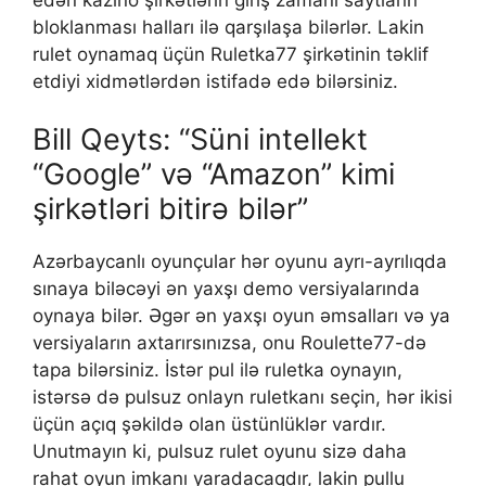
bloklanması halları ilə qarşılaşa bilərlər. Lakin
rulet oynamaq üçün Ruletka77 şirkətinin təklif
etdiyi xidmətlərdən istifadə edə bilərsiniz.
Bill Qeyts: “Süni intellekt
“Google” və “Amazon” kimi
şirkətləri bitirə bilər”
Azərbaycanlı oyunçular hər oyunu ayrı-ayrılıqda
sınaya biləcəyi ən yaxşı demo versiyalarında
oynaya bilər. Əgər ən yaxşı oyun əmsalları və ya
versiyaların axtarırsınızsa, onu Roulette77-də
tapa bilərsiniz. İstər pul ilə ruletka oynayın,
istərsə də pulsuz onlayn ruletkanı seçin, hər ikisi
üçün açıq şəkildə olan üstünlüklər vardır.
Unutmayın ki, pulsuz rulet oyunu sizə daha
rahat oyun imkanı yaradacaqdır, lakin pullu