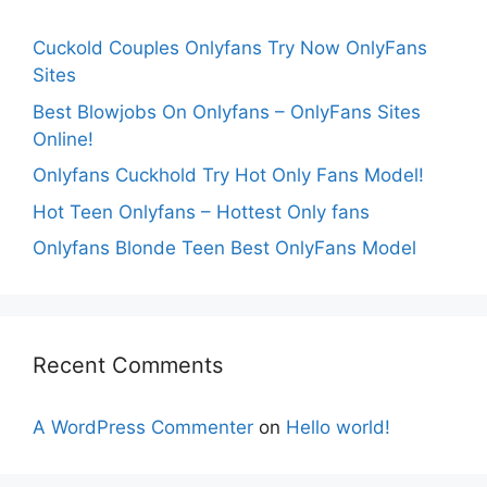
Cuckold Couples Onlyfans Try Now OnlyFans
Sites
Best Blowjobs On Onlyfans – OnlyFans Sites
Online!
Onlyfans Cuckhold Try Hot Only Fans Model!
Hot Teen Onlyfans – Hottest Only fans
Onlyfans Blonde Teen Best OnlyFans Model
Recent Comments
A WordPress Commenter
on
Hello world!