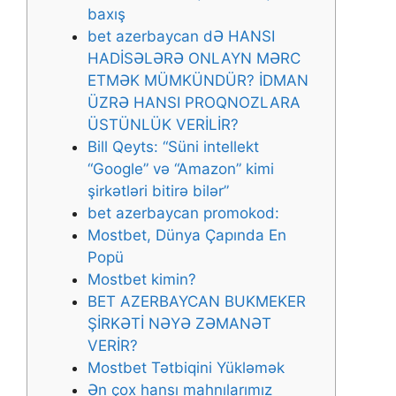
baxış
bet azerbaycan dƏ HANSI
HADİSƏLƏRƏ ONLAYN MƏRC
ETMƏK MÜMKÜNDÜR? İDMAN
ÜZRƏ HANSI PROQNOZLARA
ÜSTÜNLÜK VERİLİR?
Bill Qeyts: “Süni intellekt
“Google” və “Amazon” kimi
şirkətləri bitirə bilər”
bet azerbaycan promokod:
Mostbet, Dünya Çapında En
Popü
Mostbet kimin?
BET AZERBAYCAN BUKMEKER
ŞİRKƏTİ NƏYƏ ZƏMANƏT
VERİR?
Mostbet Tətbiqini Yükləmək
Ən çox hansı mahnılarımız