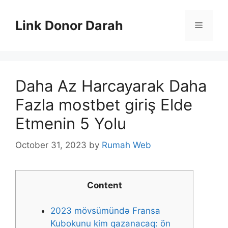
Skip
to
Link Donor Darah
Menu
content
Daha Az Harcayarak Daha
Fazla mostbet giriş Elde
Etmenin 5 Yolu
October 31, 2023
by
Rumah Web
Content
2023 mövsümündə Fransa
Kubokunu kim qazanacaq: ön