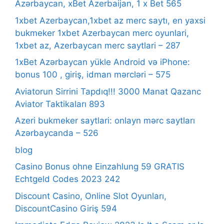
Azərbaycan, xBet Azerbaijan, 1 x Bet 565
1xbet Azerbaycan,1xbet az merc saytı, en yaxsi
bukmeker 1xbet Azerbaycan merc oyunlari,
1xbet az, Azerbaycan merc saytlari – 287
1xBet Azərbaycan yükle Android və iPhone:
bonus 100 , giriş, idman mərcləri – 575
Aviatorun Sirrini Tapdıq!!! 3000 Manat Qazanc
Aviator Taktikaları 893
Azeri bukmeker saytlari: onlayn mərc saytları
Azərbaycanda – 526
blog
Casino Bonus ohne Einzahlung 59 GRATIS
Echtgeld Codes 2023 242
Discount Casino, Online Slot Oyunları,
DiscountCasino Giriş 594