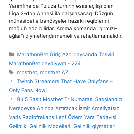
Yarımfinalda Tuluza turnirin əsas açılışı olan
Liqa 2-dən Annesi ilə qarşılaşacaq. Düzgün
münasibətlə bənövşələr hazırkı rəqiblərini
məğlub edə bilirlər. Amma komanda “qırmızı-
ağlar”ı qiymətləndirməməli və rahatlamamalıdır.
Categories
MarathonBet Giriş Azərbaycanda Təsviri
MarathonBet qeydiyyatı - 224
Tags
mostbet
,
mostbet AZ
Post
Twitch Streamers That Have Onlyfans –
navigation
Only Fans Now!
Bu 5 Basit Mostbet Tr Numarası Satışlarınızı
Neredeyse Anında Artıracak İzmir Ameliyatsız
Varis Radiofrekans Lenf Ödem Yara Tedavisi
Gəlinlik, Gəlinlik Modelleri, Gəlinlik qiymətləri