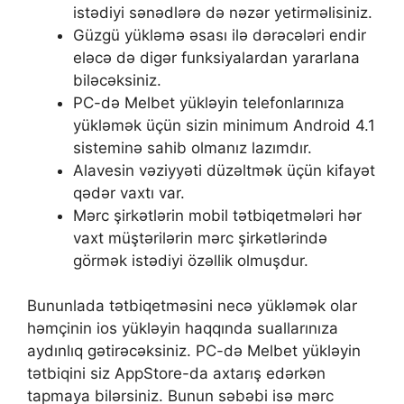
istədiyi sənədlərə də nəzər yetirməlisiniz.
Güzgü yükləmə əsası ilə dərəcələri endir
eləcə də digər funksiyalardan yararlana
biləcəksiniz.
PC-də Melbet yükləyin telefonlarınıza
yükləmək üçün sizin minimum Android 4.1
sisteminə sahib olmanız lazımdır.
Alavesin vəziyyəti düzəltmək üçün kifayət
qədər vaxtı var.
Mərc şirkətlərin mobil tətbiqetmələri hər
vaxt müştərilərin mərc şirkətlərində
görmək istədiyi özəllik olmuşdur.
Bununlada tətbiqetməsini necə yükləmək olar
həmçinin ios yükləyin haqqında suallarınıza
aydınlıq gətirəcəksiniz. PC-də Melbet yükləyin
tətbiqini siz AppStore-da axtarış edərkən
tapmaya bilərsiniz. Bunun səbəbi isə mərc