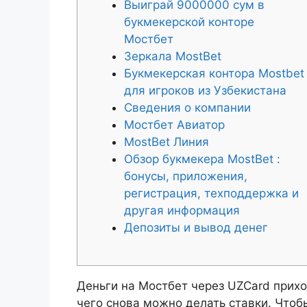
Выиграй 9000000 сум в
букмекерской конторе
Мостбет
Зеркала MostBet
Букмекерская контора Mostbet
для игроков из Узбекистана
Сведения о компании
Мостбет Авиатор
MostBet Линия
Обзор букмекера MostBet :
бонусы, приложения,
регистрация, техподдержка и
другая информация
Депозиты и вывод денег
Деньги на Мостбет через UZCard приход
чего снова можно делать ставки. Чтоб