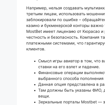
Например, нельзя создавать мультиакк
третьим лицам, использовать мошеннич
заблокировали по ошибке – обращайте
казино и букмекерской конторы важно
MostBet имеет лицензию от Кюрасао и
честность и безопасность. Компания 
платежными системами, что гарантиру
клиентов.
Смысл игры авиатор в том, что 
ставки на его взлет и падение.
Финансовые операции выполняют
выбранного способа пополнения 
Данная опция представлена в ра
Там должны быть указаны ФИО, д
вещи.
Зеркальные порталы Mostbet — э