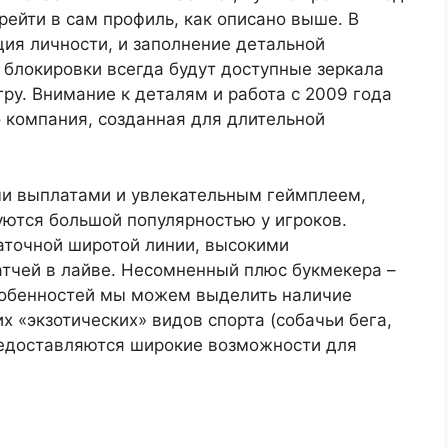
ерейти в сам профиль, как описано выше. В
ия личности, и заполнение детальной
 блокировки всегда будут доступные зеркала
гру. Внимание к деталям и работа с 2009 года
 компания, созданная для длительной
ми выплатами и увлекательным геймплеем,
зуются большой популярностью у игроков.
аточной широтой линии, высокими
тчей в лайве. Несомненный плюс букмекера –
собенностей мы можем выделить наличие
х «экзотических» видов спорта (собачьи бега,
редоставляются широкие возможности для