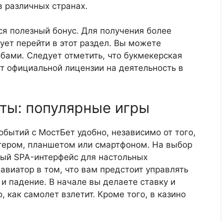
в различных странах.
тся полезный бонус. Для получения более
ет перейти в этот раздел. Вы можете
бами. Следует отметить, что букмекерская
т официальной лицензии на деятельность в
ты: популярные игры
обытий с МостБет удобно, независимо от того,
тером, планшетом или смартфоном. На выбор
тый SPA-интерфейс для настольных
авиатор в том, что вам предстоит управлять
 и падение. В начале вы делаете ставку и
, как самолет взлетит. Кроме того, в казино