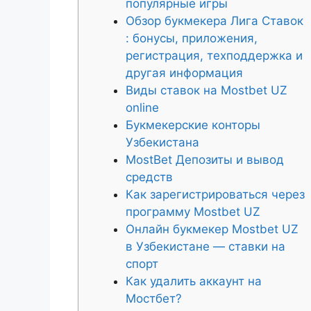
популярные игры
Обзор букмекера Лига Ставок
: бонусы, приложения,
регистрация, техподдержка и
другая информация
Виды ставок на Mostbet UZ
online
Букмекерские конторы
Узбекистана
MostBet Депозиты и вывод
средств
Как зарегистрироваться через
программу Mostbet UZ
Онлайн букмекер Mostbet UZ
в Узбекистане — ставки на
спорт
Как удалить аккаунт на
Мостбет?