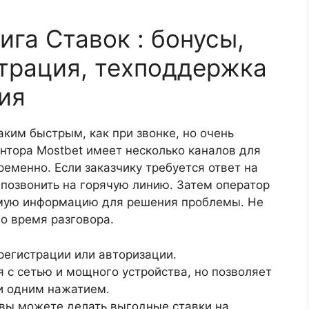
га Ставок : бонусы,
трация, техподдержка
ия
аким быстрым, как при звонке, но очень
нтора Mostbet имеет несколько каналов для
еменно. Если заказчику требуется ответ на
 позвонить на горячую линию. Затем оператор
мую информацию для решения проблемы. Не
о время разговора.
регистрации или авторизации.
 с сетью и мощного устройства, но позволяет
и одним нажатием.
 вы можете делать выгодные ставки на