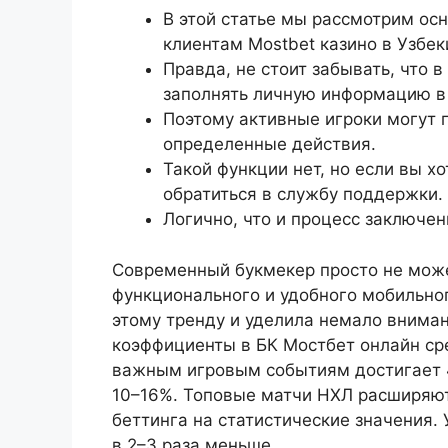
В этой статье мы рассмотрим ос
клиентам Mostbet казино в Узбек
Правда, не стоит забывать, что 
заполнять личную информацию в
Поэтому активные игроки могут 
определенные действия.
Такой функции нет, но если вы х
обратиться в службу поддержки.
Логично, что и процесс заключен
Современный букмекер просто не може
функционального и удобного мобильно
этому тренду и уделила немало внима
коэффициенты в БК Мостбет онлайн с
важным игровым событиям достигает 
10–16%. Топовые матчи НХЛ расширяют
беттинга на статистические значения.
в 2–3 раза меньше.