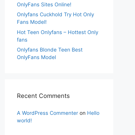
OnlyFans Sites Online!
Onlyfans Cuckhold Try Hot Only
Fans Model!
Hot Teen Onlyfans – Hottest Only
fans
Onlyfans Blonde Teen Best
OnlyFans Model
Recent Comments
A WordPress Commenter
on
Hello
world!