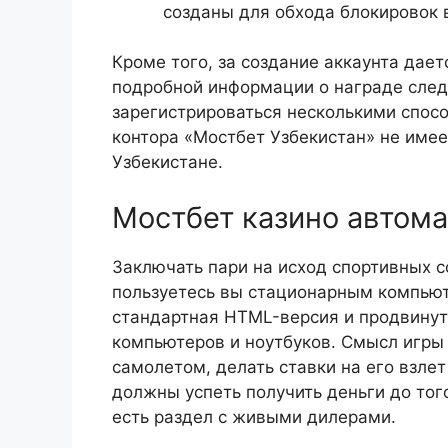
созданы для обхода блокировок 
Кроме того, за создание аккаунта дае
подробной информации о награде следу
зарегистрироваться несколькими спосо
контора «Мостбет Узбекистан» не имее
Узбекистане.
Мостбет казино автома
Заключать пари на исход спортивных с
пользуетесь вы стационарным компью
стандартная HTML-версия и продвину
компьютеров и ноутбуков. Смысл игры 
самолетом, делать ставки на его взлет
должны успеть получить деньги до того
есть раздел с живыми дилерами.