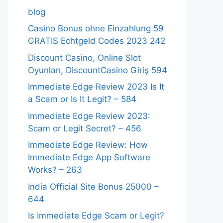
blog
Casino Bonus ohne Einzahlung 59
GRATIS Echtgeld Codes 2023 242
Discount Casino, Online Slot
Oyunları, DiscountCasino Giriş 594
Immediate Edge Review 2023 Is It
a Scam or Is It Legit? – 584
Immediate Edge Review 2023:
Scam or Legit Secret? – 456
Immediate Edge Review: How
Immediate Edge App Software
Works? – 263
India Official Site Bonus 25000 –
644
Is Immediate Edge Scam or Legit?