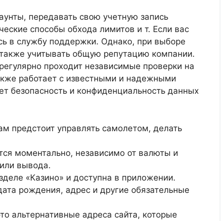
аунты, передавать свою учетную запись
еские способы обхода лимитов и т. Если вас
сь в службу поддержки. Однако, при выборе
 также учитывать общую репутацию компании.
 регулярно проходит независимые проверки на
также работает с известными и надежными
ет безопасность и конфиденциальность данных
вам предстоит управлять самолетом, делать
ся моментально, независимо от валюты и
или вывода.
зделе «Казино» и доступна в приложении.
ата рождения, адрес и другие обязательные
то альтернативные адреса сайта, которые